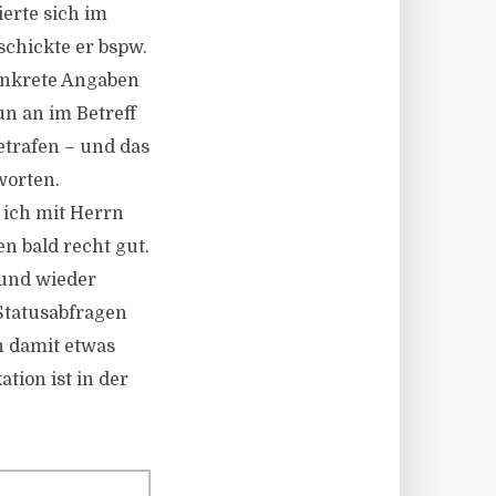
ierte sich im
schickte er bspw.
onkrete Angaben
un an im Betreff
betrafen – und das
worten.
 ich mit Herrn
n bald recht gut.
 und wieder
 Statusabfragen
ch damit etwas
tion ist in der