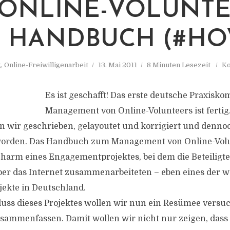
ONLINE-VOLUNTE
N HANDBUCH (#HO
g
,
Online-Freiwilligenarbeit
13. Mai 2011
8 Minuten Lesezeit
K
Es ist geschafft! Das erste deutsche Praxis
Management von Online-Volunteers ist fertig
 wir geschrieben, gelayoutet und korrigiert und dennoch:
worden. Das Handbuch zum Management von Online-Vol
harm eines Engagementprojektes, bei dem die Beteiligt
ber das Internet zusammenarbeiteten – eben eines der 
ekte in Deutschland.
uss dieses Projektes wollen wir nun ein Resümee versu
sammenfassen. Damit wollen wir nicht nur zeigen, dass