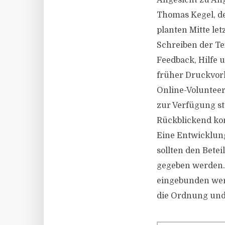
Angesicht zu Ang
Thomas Kegel, der
planten Mitte let
Schreiben der Te
Feedback, Hilfe
früher Druckvorl
Online-Volunteer
zur Verfügung ste
Rückblickend ko
Eine Entwicklung
sollten den Bete
gegeben werden. 
eingebunden wer
die Ordnung und 