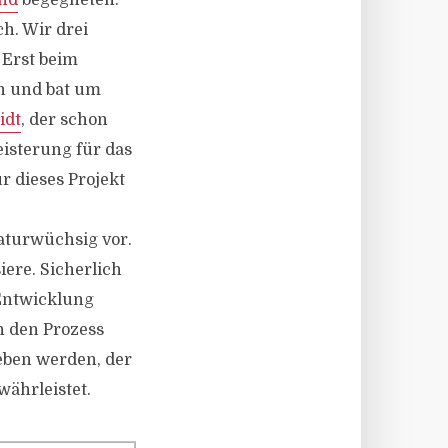
and
begegneten:
h. Wir drei
 Erst beim
n und bat um
idt
, der schon
eisterung für das
 dieses Projekt
aturwüchsig vor.
iere. Sicherlich
 Entwicklung
n den Prozess
eben werden, der
währleistet.