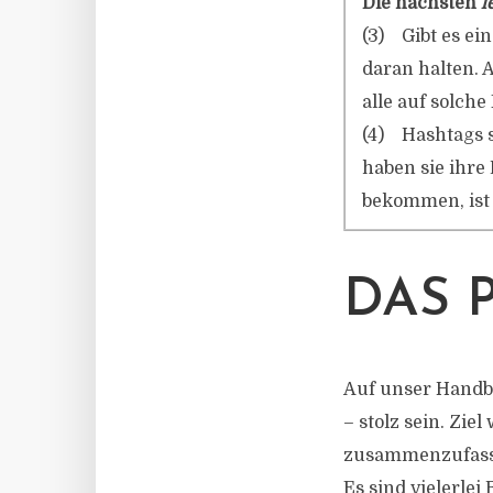
Die nächsten
l
(3) Gibt es ei
daran halten. 
alle auf solche
(4) Hashtags si
haben sie ihre 
bekommen, ist 
DAS 
Auf unser Handb
– stolz sein. Zi
zusammenzufassen
Es sind vielerlei