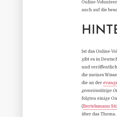
Online-Volunteeri
auch auf die be
HINT
Ist das Online-
gibt es in Deuts
und veröffentlic
die meines Wisse
die an der
evange
gemeinnützige Or
folgten einige O
(
Bertelsmann Sti
über das Thema.