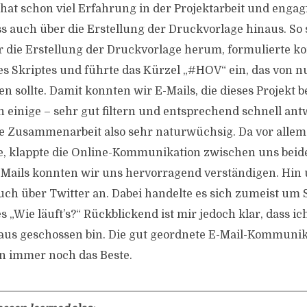
 hat schon viel Erfahrung in der Projektarbeit und engag
s auch über die Erstellung der Druckvorlage hinaus. So 
 die Erstellung der Druckvorlage herum, formulierte k
es Skriptes und führte das Kürzel „#HOV“ ein, das von n
en sollte. Damit konnten wir E-Mails, die dieses Projekt 
h einige – sehr gut filtern und entsprechend schnell ant
e Zusammenarbeit also sehr naturwüchsig. Da vor allem
e, klappte die Online-Kommunikation zwischen uns beide
-Mails konnten wir uns hervorragend verständigen. Hin
auch über Twitter an. Dabei handelte es sich zumeist um
s „Wie läuft’s?“ Rückblickend ist mir jedoch klar, dass i
naus geschossen bin. Die gut geordnete E-Mail-Kommunika
en immer noch das Beste.