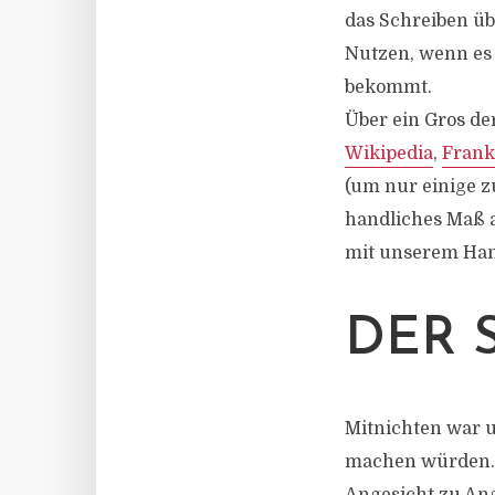
das Schreiben übe
Nutzen, wenn es 
bekommt.
Über ein Gros de
Wikipedia
,
Frank
(um nur einige z
handliches Maß a
mit unserem Han
DER 
Mitnichten war u
machen würden. I