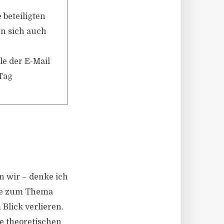
 beteiligten
en sich auch
le der E-Mail
 Tag
 wir – denke ich
gste zum Thema
Blick verlieren.
re theoretischen