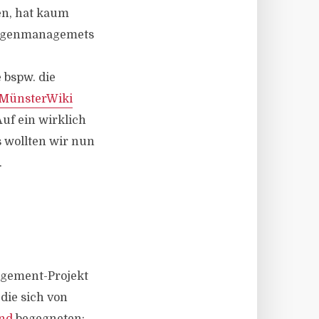
len, hat kaum
illigenmanagemets
 bspw. die
MünsterWiki
uf ein wirklich
 wollten wir nun
.
agement-Projekt
die sich von