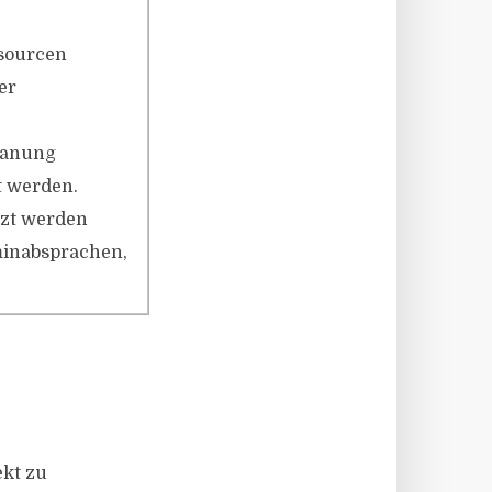
ssourcen
er
Planung
 werden.
tzt werden
minabsprachen,
ekt zu