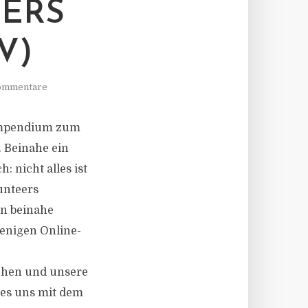
ERS
V)
ommentare
kompendium zum
. Beinahe ein
 nicht alles ist
unteers
en beinahe
wenigen Online-
chen und unsere
 es uns mit dem