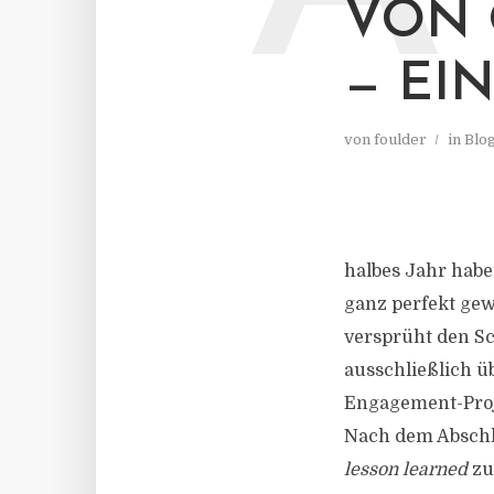
VON 
— EI
von
foulder
in
Blo
halbes Jahr haben
ganz perfekt ge
versprüht den Sc
ausschließlich ü
Engagement-Proj
Nach dem Abschl
lesson learned
zu