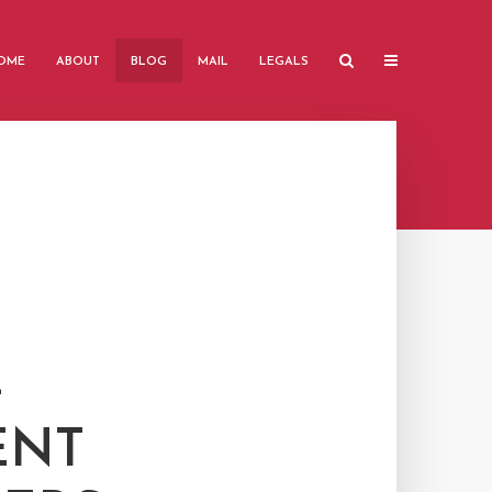
OME
ABOUT
BLOG
MAIL
LEGALS
-
ENT