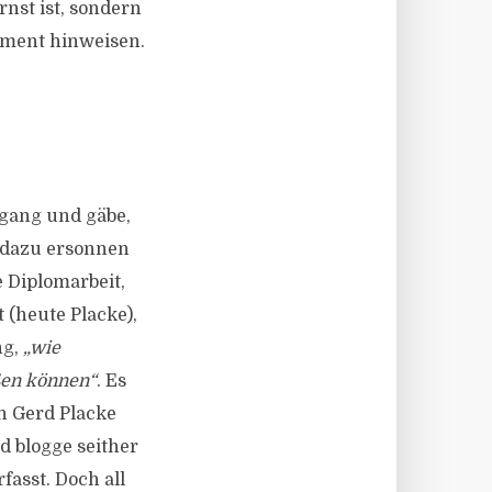
rnst ist, sondern
ement hinweisen.
gang und gäbe,
r dazu ersonnen
e Diplomarbeit,
(heute Placke),
ng,
„wie
ßen können“
. Es
n Gerd Placke
 blogge seither
fasst. Doch all