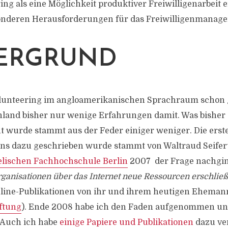
ng als eine Möglichkeit produktiver Freiwilligenarbeit e
sonderen Herausforderungen für das Freiwilligenmanag
ERGRUND
Volunteering im angloamerikanischen Sprachraum schon 
chland bisher nur wenige Erfahrungen damit. Was bishe
ht wurde stammt aus der Feder einiger weniger. Die erst
ns dazu geschrieben wurde stammt von Waltraud Seifert 
lischen Fachhochschule Berlin
2007 der Frage nachgi
ganisationen über das Internet neue Ressourcen erschlie
nline-Publikationen von ihr und ihrem heutigen Eheman
ftung
). Ende 2008 habe ich den Faden aufgenommen und
 Auch ich habe
einige Papiere und Publikationen
dazu ver