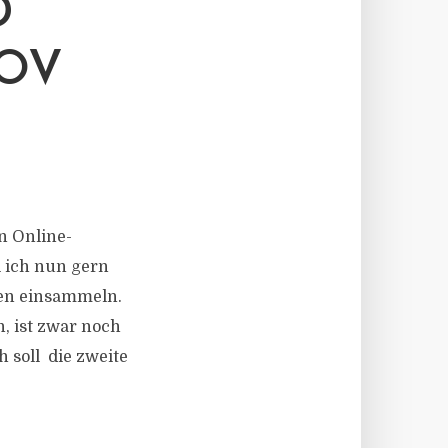
D
HOV
n Online-
l ich nun gern
ken einsammeln.
, ist zwar noch
h soll die zweite