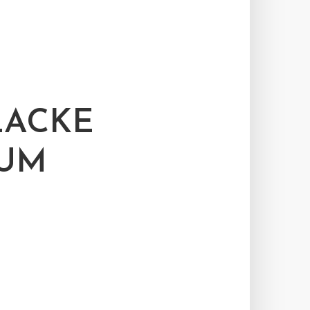
LACKE
IUM