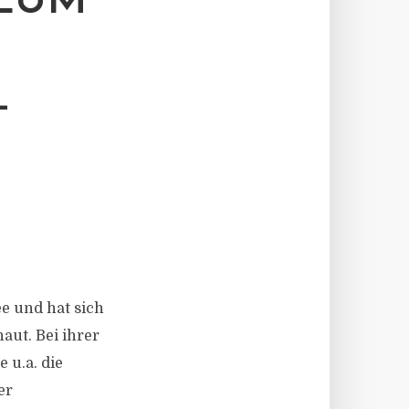
ZUM
—
A
e und hat sich
ut. Bei ihrer
 u.a. die
er