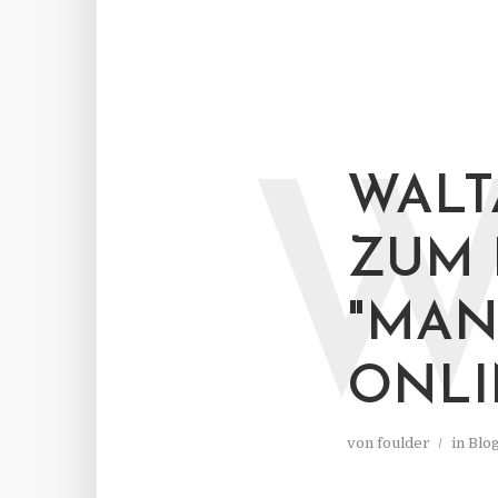
WALT
ZUM 
"MA
ONLI
von
foulder
in
Blo