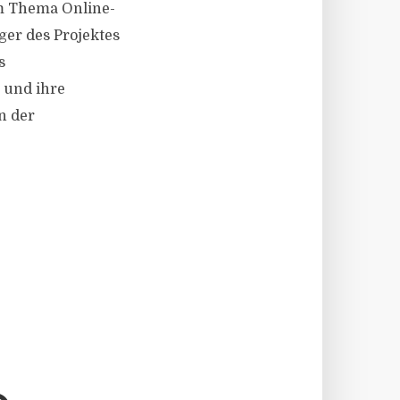
um Thema Online-
ger des Projektes
s
 und ihre
on der