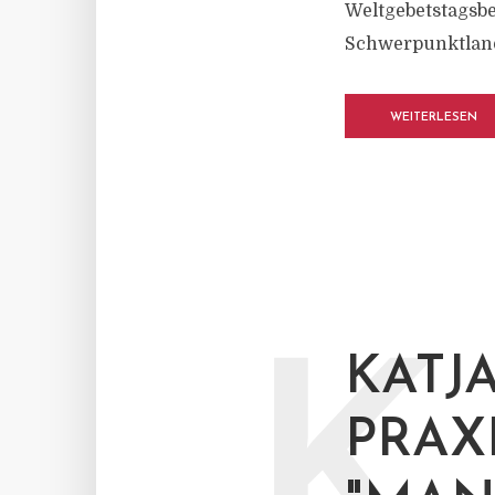
Weltgebetstagsb
Schwerpunktland 
WEITERLESEN
KATJ
PRAX