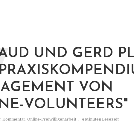
W
AUD UND GERD P
PRAXISKOMPEND
NAGEMENT VON
NE-VOLUNTEERS"
g
,
Kommentar
,
Online-Freiwilligenarbeit
4 Minuten Lesezeit