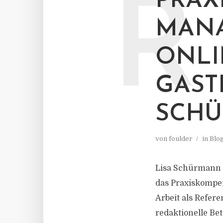
R
PRAX
MAN
ONLI
GAST
SCH
von
foulder
in
Blo
Lisa Schürmann a
das Praxiskompe
Arbeit als Refere
redaktionelle Be