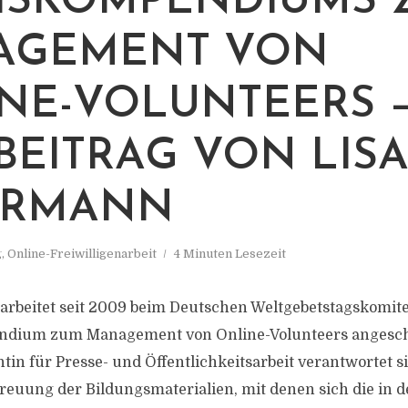
ISKOMPENDIUMS 
AGEMENT VON
NE-VOLUNTEERS 
BEITRAG VON LIS
ÜRMANN
g
,
Online-Freiwilligenarbeit
4 Minuten Lesezeit
rbeitet seit 2009 beim Deutschen Weltgebetstagskomite
ndium zum Management von Online-Volunteers angescha
ntin für Presse- und Öffentlichkeitsarbeit verantwortet sie
treuung der Bildungsmaterialien, mit denen sich die in d