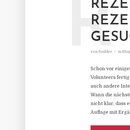
R
REZE
REZE
GESU
von
foulder
in
Blo
Schon vor einig
Volunteers ferti
auch andere Inte
Wann die nächst
nicht klar, dass 
Auflage mit Ergä