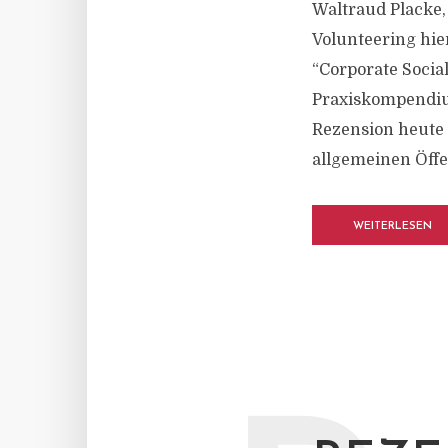
Waltraud Placke,
Volunteering hier
“Corporate Social
Praxiskompendiu
Rezension heute g
allgemeinen Öffe
WEITERLESEN