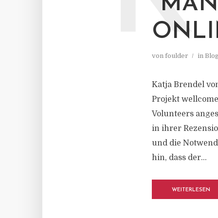
K
"MA
ONLI
von
foulder
in
Blo
Katja Brendel vom
Projekt wellcom
Volunteers anges
in ihrer Rezensi
und die Notwendi
hin, dass der...
WEITERLESEN