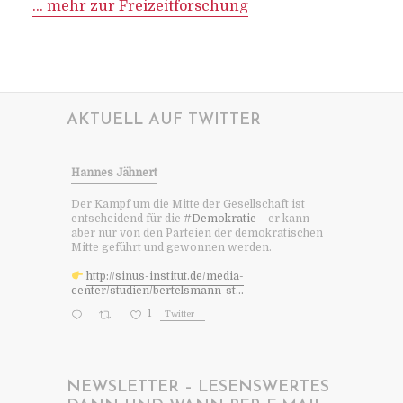
… mehr zur Freizeitforschung
AKTUELL AUF TWITTER
Hannes Jähnert
Der Kampf um die Mitte der Gesellschaft ist
entscheidend für die
#Demokratie
– er kann
aber nur von den Parteien der demokratischen
Mitte geführt und gewonnen werden.
http://sinus-institut.de/media-
center/studien/bertelsmann-st...
1
Twitter
NEWSLETTER – LESENSWERTES