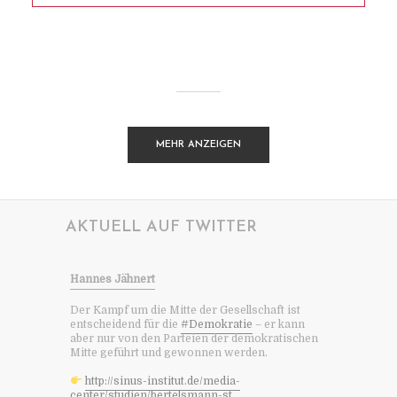
MEHR ANZEIGEN
AKTUELL AUF TWITTER
Hannes Jähnert
Der Kampf um die Mitte der Gesellschaft ist
entscheidend für die
#Demokratie
– er kann
aber nur von den Parteien der demokratischen
Mitte geführt und gewonnen werden.
http://sinus-institut.de/media-
center/studien/bertelsmann-st...