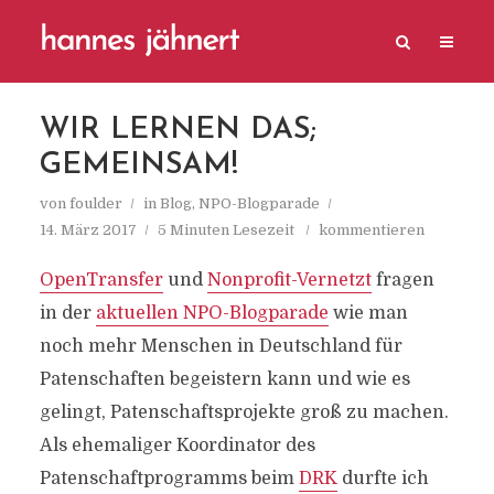
WIR LERNEN DAS;
GEMEINSAM!
von
foulder
in
Blog
,
NPO-Blogparade
14. März 2017
5 Minuten Lesezeit
kommentieren
OpenTransfer
und
Nonprofit-Vernetzt
fragen
in der
aktuellen NPO-Blogparade
wie man
noch mehr Menschen in Deutschland für
Patenschaften begeistern kann und wie es
gelingt, Patenschaftsprojekte groß zu machen.
Als ehemaliger Koordinator des
Patenschaftprogramms beim
DRK
durfte ich