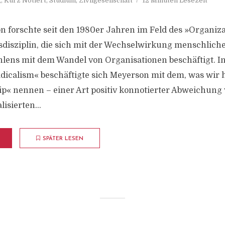
g
,
Kurz Notiert
,
Studium
,
Zivilgesellschaft
12 Minuten Lesezeit
n forschte seit den 1980er Jahren im Feld des »Organiza
disziplin, die sich mit der Wechselwirkung menschlich
ens mit dem Wandel von Organisationen beschäftigt. In
icalism« beschäftigte sich Meyerson mit dem, was wir 
p« nennen – einer Art positiv konnotierter Abweichung 
lisierten...
SPÄTER LESEN