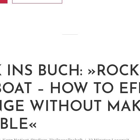
K INS BUCH: »ROC
BOAT – HOW TO EF
GE WITHOUT MA
BLE«