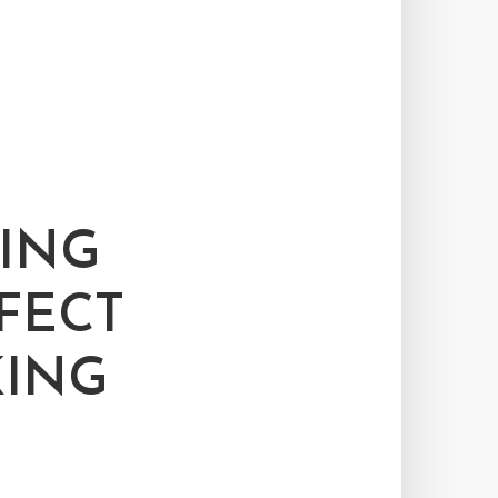
KING
FECT
KING