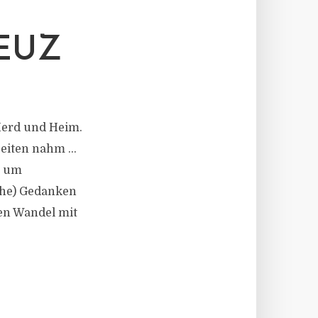
EUZ
Herd und Heim.
szeiten nahm …
, um
che) Gedanken
len Wandel mit