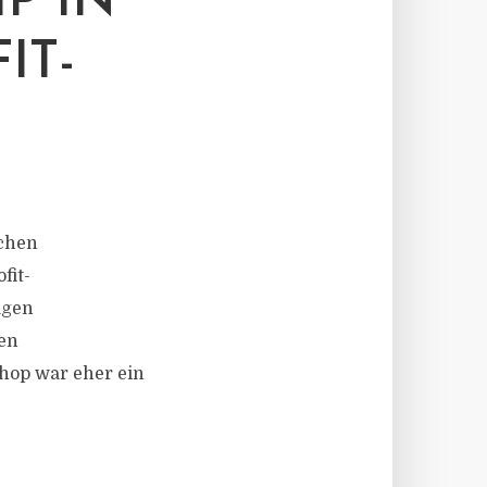
P IN
IT-
schen
fit-
agen
en
hop war eher ein