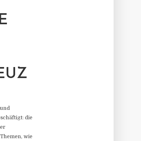
E
EUZ
 und
chäftigt: die
der
e Themen, wie