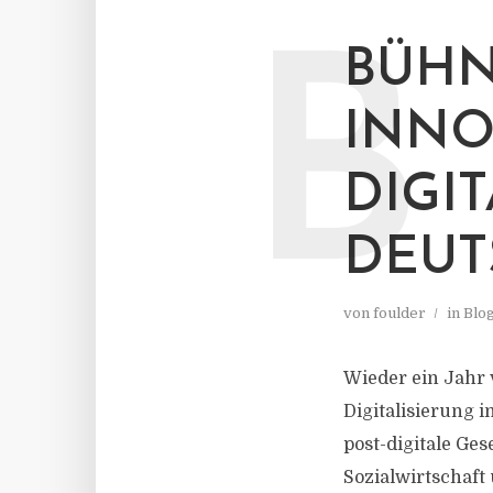
B
BÜHN
INNO
DIGI
DEUT
von
foulder
in
Blo
Wieder ein Jahr 
Digitalisierung 
post-digitale Ges
Sozialwirtschaft