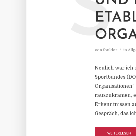
S
UND 
ETAB
ORGA
von
foulder
in
All
Neulich war ich
Sportbundes (DOS
Organisationen“ 
rauszukramen, e
Erkenntnissen au
Gespräch, das ich
WEITERLESEN