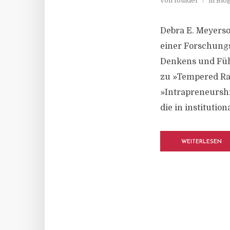
von
foulder
in
Blo
Debra E. Meyerso
einer Forschungs
Denkens und Fühl
zu »Tempered Rad
»Intrapreneurshi
die in institutiona
WEITERLESEN