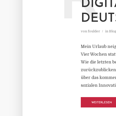
R
DIGI
DEUT
von
foulder
in
Blo
Mein Urlaub neig
Vier Wochen stat
Wie die letzten 
zurückzublicken
über das kommend
sozialen Innovati
WEITERLESEN