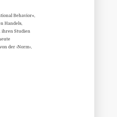
tional Behavior«,
en Handels,
 ihren Studien
heute
von der ›Norm‹,